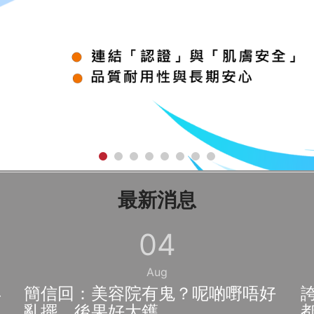
最新消息
04
Aug
再
簡信回：美容院有鬼？呢啲嘢唔好
亂擺，後果好大鑊