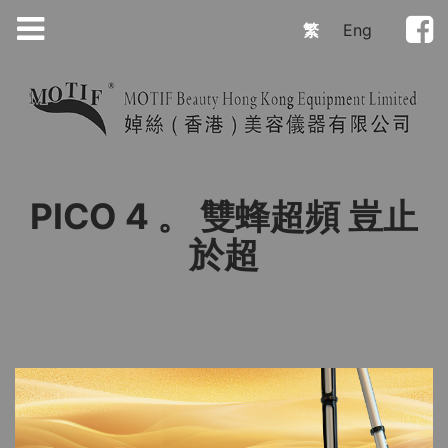
繁
Eng
PICO 4 。 雙蜂超頻 豈止
於超