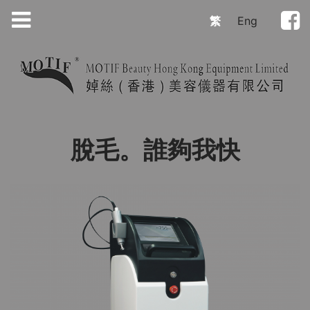
繁
Eng
脫毛。誰夠我快