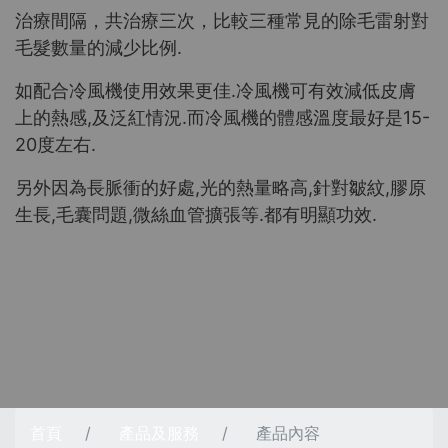
治療間隔，共治療三次，比較三種常見的除毛雷射對
毛髮數量的減少比例.
如配合冷風機使用效果更佳.冷風機可有效減低皮膚
上的熱感,及泛紅情況.而冷風機的體感溫度最好是15-
20度左右.
另外因為長脈衝的好處,光的熱量略高,針對皺紋,膠原
生長,毛囊問題,微絲血管擴張等.都有明顯功效.
< 返回
首頁
產品及服務
產品內容