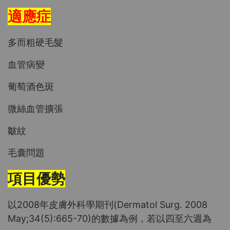
適應症
多而粗硬毛髮
血管病變
葡萄酒色斑
微絲血管擴張
皺紋
毛囊問題
項目優勢
以2008年皮膚外科學期刊(Dermatol Surg. 2008
May;34(5):665-70)的數據為例，若以四至六週為