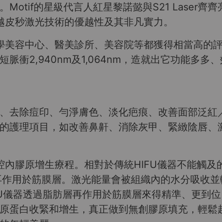
otif的星級代言人紅星黎諾懿與S21 Laser
r超越皮秒激光技術的優越性及其非凡實力。
小型醫學美容中心、醫美診所、美容院等都獲得相當高
脈衝2,940nm及1,064nm，造就出它功能多
、去除痘印、勻淨膚色、淡化疤痕、改善面部泛紅
護理項目，如改善鼻鼾、消除灰甲、緊緻陰唇、激活頭
口腔內膠原增生療程。相對於傳統HIFU儀器不能觸及的
層，再作用於筋膜層。激光能量會被組織內的水分吸收
FU儀器透過脂肪層再作用於筋膜層來得精準、更到
發膠原蛋白收緊和增生，真正做到無創膠原填充，輕