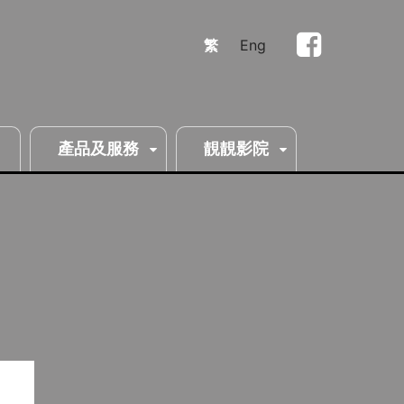
繁
Eng
產品及服務
靚靚影院