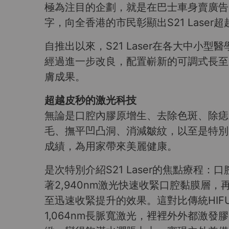
極為注目的企劃，就是在巴士車身賣廣告。M
字，向全香港的市民彰顯出S21 Lase
自推出以來，S21 Laser在各大中
經過進一步改良，配置嶄新的可調式長至短
膚成果。
超越皮秒的激光科技
無論是口腔內膠原增生、去除色斑、除痣
毛、撫平凹凸洞、消減皺紋，以至是特別的
成績，為用家帶來美麗健康。
是次特別介紹S21 Laser的焦點療程：
著2,940nm激光快速收緊口腔黏膜
至迅速收緊提升的效果。這對比傳統HI
1,064nm長脈寬激光，裡裡外外都激