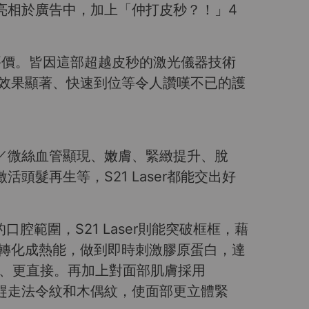
齊齊亮相於廣告中，加上「仲打皮秒？！」4
的評價。皆因這部超越皮秒的激光儀器技術
多、效果顯著、快速到位等令人讚嘆不已的護
／微絲血管顯現、嫩膚、緊緻提升、脫
髮再生等，S21 Laser都能交出好
口腔範圍，S21 Laser則能突破框框，藉
並轉化成熱能，做到即時刺激膠原蛋白，達
位、更直接。再加上對面部肌膚採用
鬆趕走法令紋和木偶紋，使面部更立體緊