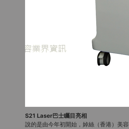
S21 Laser巴士矚目亮相
說的是由今年初開始，婥絲（香港）美容儀器